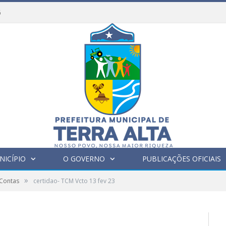
6
NICÍPIO
O GOVERNO
PUBLICAÇÕES OFICIAIS
»
 Contas
certidao- TCM Vcto 13 fev 23